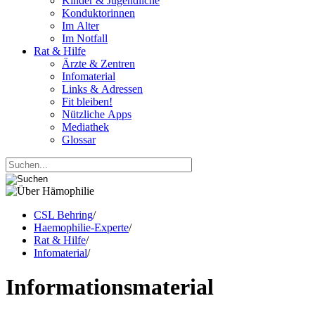
Kinder & Jugendliche
Konduktorinnen
Im Alter
Im Notfall
Rat & Hilfe
Ärzte & Zentren
Infomaterial
Links & Adressen
Fit bleiben!
Nützliche Apps
Mediathek
Glossar
CSL Behring
/
Haemophilie-Experte
/
Rat & Hilfe
/
Infomaterial
/
Informations­material