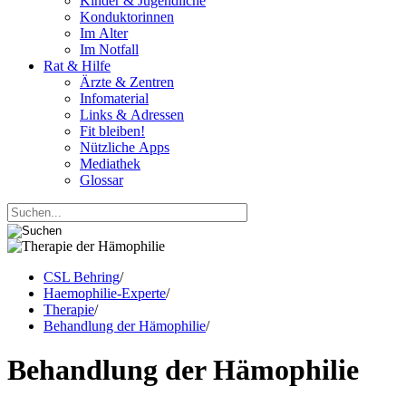
Kinder & Jugendliche
Konduktorinnen
Im Alter
Im Notfall
Rat & Hilfe
Ärzte & Zentren
Infomaterial
Links & Adressen
Fit bleiben!
Nützliche Apps
Mediathek
Glossar
CSL Behring
/
Haemophilie-Experte
/
Therapie
/
Behandlung der Hämophilie
/
Behandlung der Hämophilie