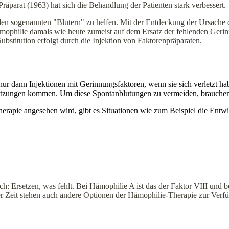
räparat (1963) hat sich die Behandlung der Patienten stark verbessert.
 den sogenannten "Blutern" zu helfen. Mit der Entdeckung der Ursache
mophilie damals wie heute zumeist auf dem Ersatz der fehlenden Ger
bstitution erfolgt durch die Injektion von Faktorenpräparaten.
ur dann Injektionen mit Gerinnungsfaktoren, wenn sie sich verletzt ha
tzungen kommen. Um diese Spontanblutungen zu vermeiden, brauchen si
herapie angesehen wird, gibt es Situationen wie zum Beispiel die Ent
ach: Ersetzen, was fehlt. Bei Hämophilie A ist das der Faktor VIII und
r Zeit stehen auch andere Optionen der Hämophilie-Therapie zur Verf