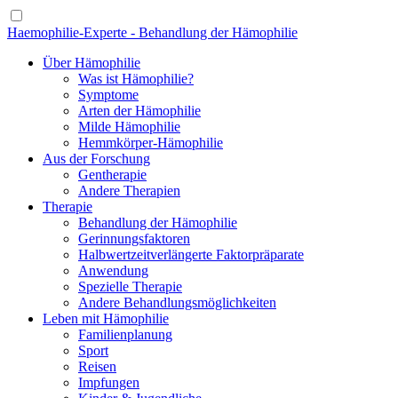
Haemophilie-Experte - Behandlung der Hämophilie
Über Hämophilie
Was ist Hämophilie?
Symptome
Arten der Hämophilie
Milde Hämophilie
Hemmkörper-Hämophilie
Aus der Forschung
Gentherapie
Andere Therapien
Therapie
Behandlung der Hämophilie
Gerinnungsfaktoren
Halbwertzeitverlängerte Faktorpräparate
Anwendung
Spezielle Therapie
Andere Behandlungsmöglichkeiten
Leben mit Hämophilie
Familienplanung
Sport
Reisen
Impfungen