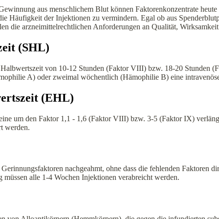
r Gewinnung aus menschlichem Blut können Faktorenkonzentrate heute 
die Häufigkeit der Injektionen zu vermindern. Egal ob aus Spenderblut
len die arzneimittelrechtlichen Anforderungen an Qualität, Wirksamke
zeit (SHL)
 Halbwertszeit von 10-12 Stunden (Faktor VIII) bzw. 18-20 Stunden (Fak
mophilie A) oder zweimal wöchentlich (Hämophilie B) eine intravenöse
wertszeit (EHL)
 eine um den Faktor 1,1 - 1,6 (Faktor VIII) bzw. 3-5 (Faktor IX) verlä
rt werden.
Gerinnungsfaktoren nachgeahmt, ohne dass die fehlenden Faktoren direk
g müssen alle 1-4 Wochen Injektionen verabreicht werden.
n von Alloantikörpern (Hemmkörpern), die gegen die infundierten subst