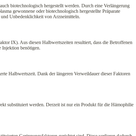
auch biotechnologisch hergestellt werden. Durch eine Verlängerung
plasma gewonnene oder biotechnologisch hergestellte Präparate
it und Unbedenklichkeit von Arzneimitteln.
tor IX). Aus diesen Halbwertszeiten resultiert, dass die Betroffenen
 Injektion benötigen.
ngerte Halbwertszeit. Dank der längeren Verweildauer dieser Faktoren
t substituiert werden. Derzeit ist nur ein Produkt für die Hämophilie
ituierten Gerinnungsfaktoren gerichtet sind. Diese verlieren dadurch