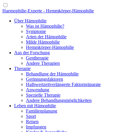
Haemophilie-Experte - Hemmkörper-Hämophilie
Über Hämophilie
Was ist Hämophilie?
Symptome
Arten der Hämophilie
Milde Hämophilie
Hemmkörper-Hämophilie
Aus der Forschung
Gentherapie
Andere Therapien
Therapie
Behandlung der Hämophilie
Gerinnungsfaktoren
Halbwertzeitverlängerte Faktorpräparate
Anwendung
Spezielle Therapie
Andere Behandlungsmöglichkeiten
Leben mit Hämophilie
Familienplanung
Sport
Reisen
Impfungen