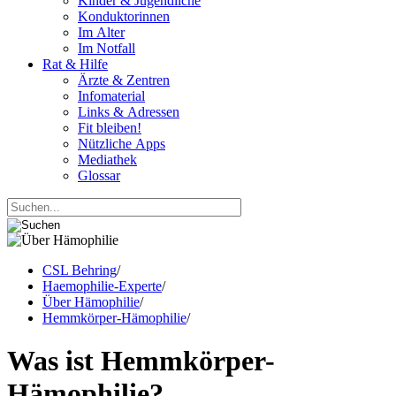
Kinder & Jugendliche
Konduktorinnen
Im Alter
Im Notfall
Rat & Hilfe
Ärzte & Zentren
Infomaterial
Links & Adressen
Fit bleiben!
Nützliche Apps
Mediathek
Glossar
CSL Behring
/
Haemophilie-Experte
/
Über Hämophilie
/
Hemmkörper-Hämophilie
/
Was ist Hemmkörper-
Hämophilie?