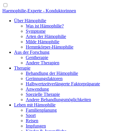
Haemophilie-Experte - Konduktorinnen
Über Hämophilie
Was ist Hämophilie?
Symptome
Arten der Hämophilie
Milde Hämophilie
Hemmkörper-Hämophilie
Aus der Forschung
Gentherapie
Andere Therapien
Therapie
Behandlung der Hämophilie
Gerinnungsfaktoren
Halbwertzeitverlängerte Faktorpräparate
Anwendung
Spezielle Therapie
Andere Behandlungsmöglichkeiten
Leben mit Hämophilie
Familienplanung
Sport
Reisen
Impfungen