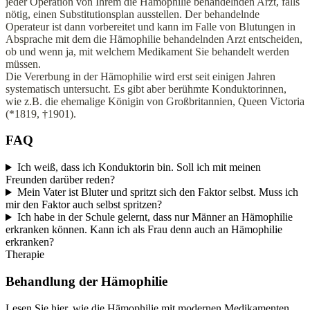
jeder Operation von Ihrem die Hämophilie behandelnden Arzt, falls
nötig, einen Substitutionsplan ausstellen. Der behandelnde
Operateur ist dann vorbereitet und kann im Falle von Blutungen in
Absprache mit dem die Hämophilie behandelnden Arzt entscheiden,
ob und wenn ja, mit welchem Medikament Sie behandelt werden
müssen.
Die Vererbung in der Hämophilie wird erst seit einigen Jahren
systematisch untersucht. Es gibt aber berühmte Konduktorinnen,
wie z.B. die ehemalige Königin von Großbritannien, Queen Victoria
(*1819, †1901).
FAQ
Ich weiß, dass ich Konduktorin bin. Soll ich mit meinen
Freunden darüber reden?
Mein Vater ist Bluter und spritzt sich den Faktor selbst. Muss ich
mir den Faktor auch selbst spritzen?
Ich habe in der Schule gelernt, dass nur Männer an Hämophilie
erkranken können. Kann ich als Frau denn auch an Hämophilie
erkranken?
Therapie
Behandlung der Hämophilie
Lesen Sie hier, wie die Hämophilie mit modernen Medikamenten