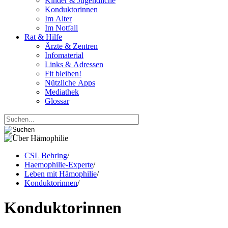
Kinder & Jugendliche
Konduktorinnen
Im Alter
Im Notfall
Rat & Hilfe
Ärzte & Zentren
Infomaterial
Links & Adressen
Fit bleiben!
Nützliche Apps
Mediathek
Glossar
CSL Behring
/
Haemophilie-Experte
/
Leben mit Hämophilie
/
Konduktorinnen
/
Konduktorinnen